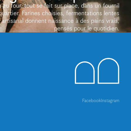
 au four, tout se fait sur place, dans un fournil
quartier. Farines choisies, fermentations lentes
e artisanal donnent naissance à des pains vrais,
pensés pour le quotidien.
Facebook
Instagram