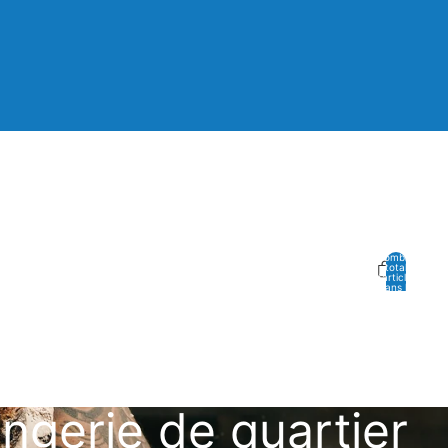
Nombre
total
d’articles
dans le
panier: 0
ngerie de quartier